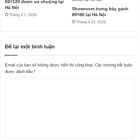
60×120 được ưa chuộng tại
Hà Nội
Showroom trưng bày gạch
80×80 tại Hà Nội
Tháng 6 1, 2026
Tháng 4 23, 2026
Để lại một bình luận
Email của bạn sẽ không được hiển thị công khai.
Các trường bắt buộc
được đánh dấu
*
B
ì
n
h
l
u
ậ