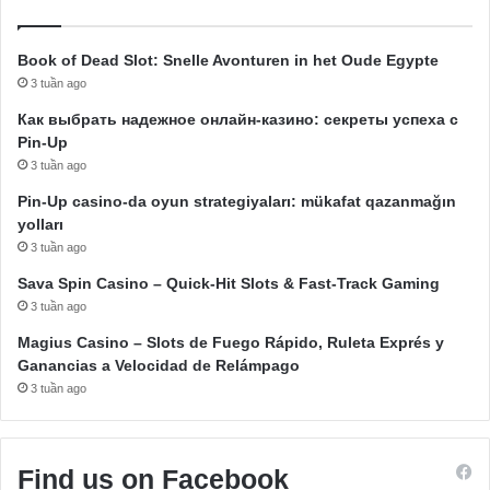
Book of Dead Slot: Snelle Avonturen in het Oude Egypte
3 tuần ago
Как выбрать надежное онлайн-казино: секреты успеха с
Pin-Up
3 tuần ago
Pin-Up casino-da oyun strategiyaları: mükafat qazanmağın
yolları
3 tuần ago
Sava Spin Casino – Quick‑Hit Slots & Fast‑Track Gaming
3 tuần ago
Magius Casino – Slots de Fuego Rápido, Ruleta Exprés y
Ganancias a Velocidad de Relámpago
3 tuần ago
Find us on Facebook