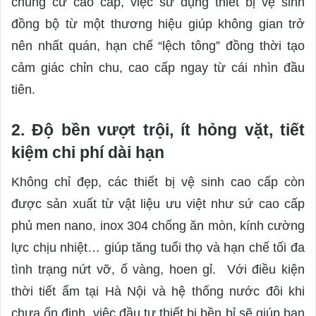
chung cư cao cấp, việc sử dụng thiết bị vệ sinh
đồng bộ từ một thương hiệu giúp không gian trở
nên nhất quán, hạn chế “lệch tông” đồng thời tạo
cảm giác chỉn chu, cao cấp ngay từ cái nhìn đầu
tiên.
2. Độ bền vượt trội, ít hỏng vặt, tiết
kiệm chi phí dài hạn
Không chỉ đẹp, các thiết bị vệ sinh cao cấp còn
được sản xuất từ vật liệu ưu việt như sứ cao cấp
phủ men nano, inox 304 chống ăn mòn, kính cường
lực chịu nhiệt… giúp tăng tuổi thọ và hạn chế tối đa
tình trạng nứt vỡ, ố vàng, hoen gỉ. Với điều kiện
thời tiết ẩm tại Hà Nội và hệ thống nước đôi khi
chưa ổn định, việc đầu tư thiết bị bền bỉ sẽ giúp bạn