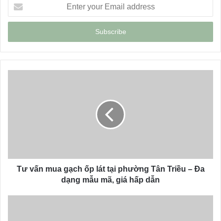
E
n
t
e
r
y
o
u
r
E
m
a
i
l
a
d
d
Tư vấn mua gạch ốp lát tại phường Tân Triều – Đa
r
dạng mẫu mã, giá hấp dẫn
e
s
s