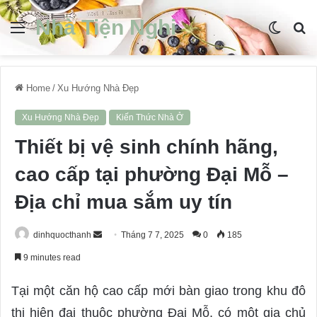
Nhà Tiện Nghi
Menu
Switch
S
skin
fo
Home
/
Xu Hướng Nhà Đẹp
Xu Hướng Nhà Đẹp
Kiến Thức Nhà Ở
Thiết bị vệ sinh chính hãng,
cao cấp tại phường Đại Mỗ –
Địa chỉ mua sắm uy tín
dinhquocthanh
S
Tháng 7 7, 2025
0
185
e
9 minutes read
n
d
Tại một căn hộ cao cấp mới bàn giao trong khu đô
a
thị hiện đại thuộc phường Đại Mỗ, có một gia chủ