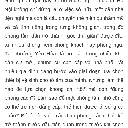
Những năm gần đây, xu hướng sống hiện đại tại Hà
a
Nội không chỉ dừng lại ở việc sở hữu một căn nhà
n
tiện nghi mà còn là câu chuyện thể hiện gu thẩm mỹ
e
m
và cá tính riêng trong từng không gian, trong đó
a
phòng tắm dần trở thành “góc thư giãn” được đầu
i
tư nhiều không kém phòng khách hay phòng ngủ.
l
Tại phường Yên Hòa, là nơi tập trung nhiều khu
dân cư mới, chung cư cao cấp và nhà phố, rất
nhiều gia đình đang bước vào giai đoạn lựa chọn
thiết bị vệ sinh cho tổ ấm của mình. Nhưng làm thế
nào để lựa chọn không chỉ “tốt” mà còn “đúng
phong cách”? Làm sao để một phòng tắm nhỏ cũng
có thể trở nên đẳng cấp, thể hiện được lối sống cá
nhân? Đó là lúc việc xác định phong cách thiết kế
trở thành bước đầu tiên quan trọng trước khi chọn