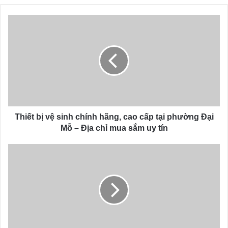
o
u
r
E
m
a
i
l
a
d
d
Thiết bị vệ sinh chính hãng, cao cấp tại phường Đại
r
Mỗ – Địa chỉ mua sắm uy tín
e
s
s