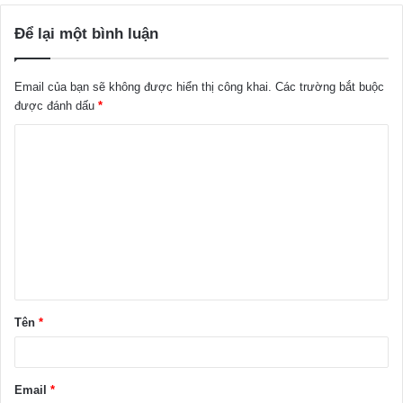
Để lại một bình luận
Email của bạn sẽ không được hiển thị công khai.
Các trường bắt buộc
được đánh dấu
*
B
ì
n
h
l
u
ậ
Tên
*
n
*
Email
*