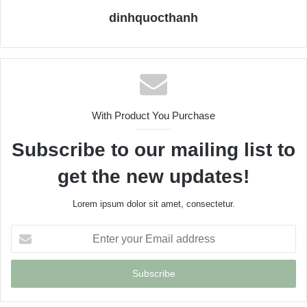
dinhquocthanh
With Product You Purchase
Subscribe to our mailing list to
get the new updates!
Lorem ipsum dolor sit amet, consectetur.
E
n
t
e
r
y