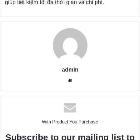
giúp tiết kiệm tối đa thời gian và chi phí.
admin
W
e
b
s
i
t
With Product You Purchase
e
Subscribe to our mailing list to