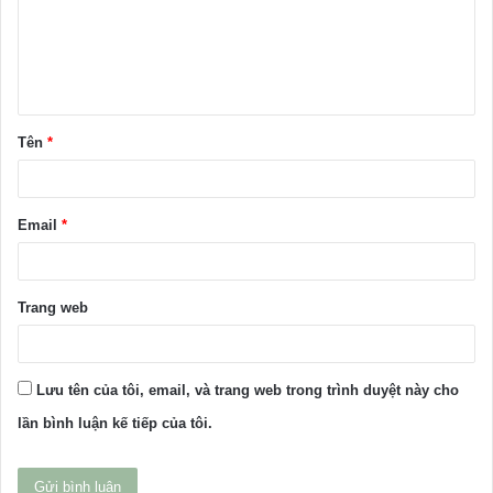
h
l
u
ậ
Tên
*
n
*
Email
*
Trang web
Lưu tên của tôi, email, và trang web trong trình duyệt này cho
lần bình luận kế tiếp của tôi.