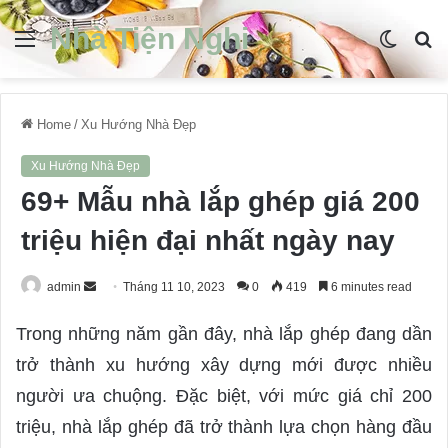
Nhà Tiện Nghi
Menu
Switch
S
skin
fo
Home
/
Xu Hướng Nhà Đẹp
Xu Hướng Nhà Đẹp
69+ Mẫu nhà lắp ghép giá 200
triệu hiện đại nhất ngày nay
admin
S
Tháng 11 10, 2023
0
419
6 minutes read
e
Trong những năm gần đây, nhà lắp ghép đang dần
n
d
trở thành xu hướng xây dựng mới được nhiều
a
người ưa chuộng. Đặc biệt, với mức giá chỉ 200
n
triệu, nhà lắp ghép đã trở thành lựa chọn hàng đầu
e