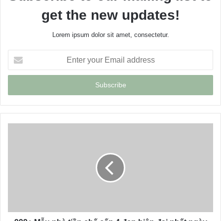
get the new updates!
Lorem ipsum dolor sit amet, consectetur.
E
n
t
e
r
y
o
u
r
E
m
a
i
l
a
d
d