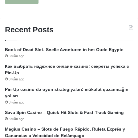
Recent Posts
Book of Dead Slot: Snelle Avonturen in het Oude Egypte
3 tuần ago
Как выбрать надежное онлайн-казино: секреты успеха с
Pin-Up
3 tuần ago
Pin-Up casino-da oyun strategiyaları: mükafat qazanmağın
yolları
3 tuần ago
Sava Spin Casino – Quick‑Hit Slots & Fast‑Track Gaming
3 tuần ago
Magius Casino – Slots de Fuego Rápido, Ruleta Exprés y
Ganancias a Velocidad de Relámpago