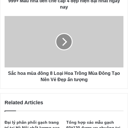
999+ Mẫu nhà tiền chế cấp 4 đẹp hiện đại nhất ngày
r
nay
e
s
s
Sắc hoa mùa đông 8 Loại Hoa Trồng Mùa Đông Tạo
Nên Vẻ Đẹp ấn tượng
Related Articles
Đại lý phân phối gạch trang
Tổng hợp các mẫu gạch
trí tại Hà Nội chất lượng cao
60×120 được ưa chuộng tại