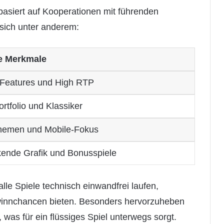
basiert auf Kooperationen mit führenden
 sich unter anderem:
e Merkmale
 Features und High RTP
rtfolio und Klassiker
Themen und Mobile-Fokus
ende Grafik und Bonusspiele
lle Spiele technisch einwandfrei laufen,
winnchancen bieten. Besonders hervorzuheben
 was für ein flüssiges Spiel unterwegs sorgt.