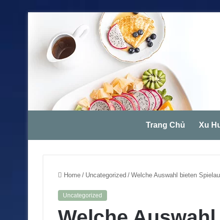
Trang Chủ
Xu H
Home
/
Uncategorized
/
Welche Auswahl bieten Spielau
Uncategorized
Welche Auswahl 