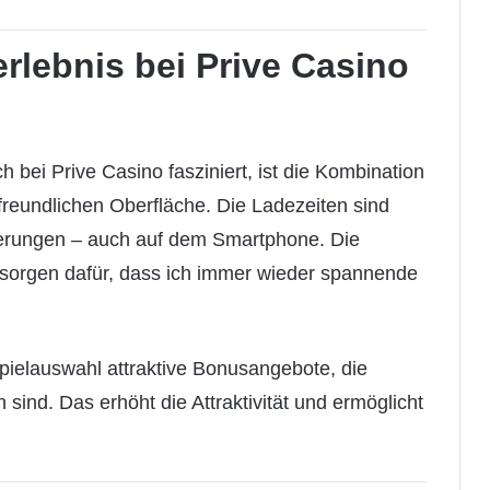
rlebnis bei Prive Casino
h bei Prive Casino fasziniert, ist die Kombination
freundlichen Oberfläche. Die Ladezeiten sind
gerungen – auch auf dem Smartphone. Die
sorgen dafür, dass ich immer wieder spannende
pielauswahl attraktive Bonusangebote, die
 sind. Das erhöht die Attraktivität und ermöglicht