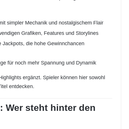
mit simpler Mechanik und nostalgischem Flair
wendigen Grafiken, Features und Storylines
e Jackpots, die hohe Gewinnchancen
ege für noch mehr Spannung und Dynamik
ighlights ergänzt. Spieler können hier sowohl
itel entdecken.
: Wer steht hinter den