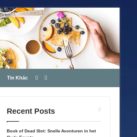
Tin Khác
Switch
Search
skin
for
Recent Posts
Book of Dead Slot: Snelle Avonturen in het