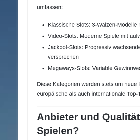
umfassen:
Klassische Slots: 3-Walzen-Modelle 
Video-Slots: Moderne Spiele mit auf
Jackpot-Slots: Progressiv wachsend
versprechen
Megaways-Slots: Variable Gewinnw
Diese Kategorien werden stets um neue H
europäische als auch internationale Top-T
Anbieter und Qualität
Spielen?