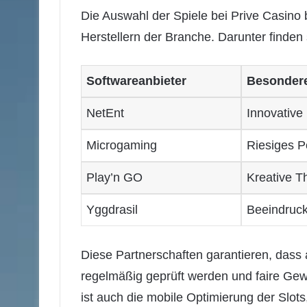
Die Auswahl der Spiele bei Prive Casino 
Herstellern der Branche. Darunter finden
Softwareanbieter
Besonder
NetEnt
Innovative
Microgaming
Riesiges Po
Play’n GO
Kreative 
Yggdrasil
Beeindruck
Diese Partnerschaften garantieren, dass a
regelmäßig geprüft werden und faire Ge
ist auch die mobile Optimierung der Slots,