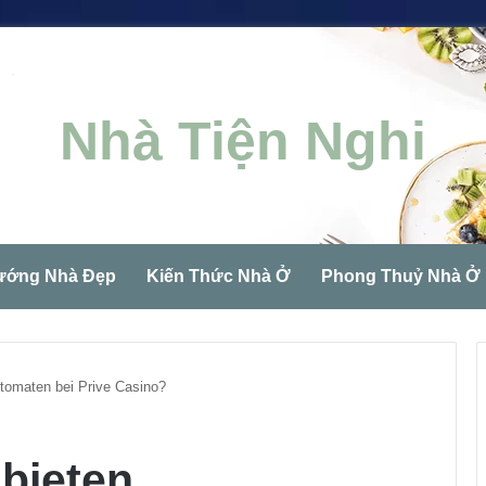
Nhà Tiện Nghi
ướng Nhà Đẹp
Kiến Thức Nhà Ở
Phong Thuỷ Nhà Ở
tomaten bei Prive Casino?
bieten