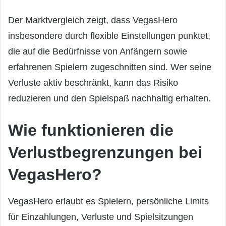
Der Marktvergleich zeigt, dass VegasHero
insbesondere durch flexible Einstellungen punktet,
die auf die Bedürfnisse von Anfängern sowie
erfahrenen Spielern zugeschnitten sind. Wer seine
Verluste aktiv beschränkt, kann das Risiko
reduzieren und den Spielspaß nachhaltig erhalten.
Wie funktionieren die
Verlustbegrenzungen bei
VegasHero?
VegasHero erlaubt es Spielern, persönliche Limits
für Einzahlungen, Verluste und Spielsitzungen