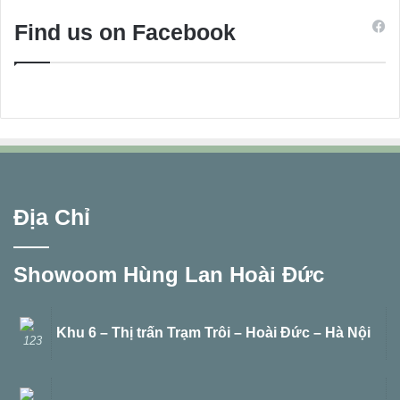
Find us on Facebook
Địa Chỉ
Showoom Hùng Lan Hoài Đức
Khu 6 – Thị trấn Trạm Trôi – Hoài Đức – Hà Nội