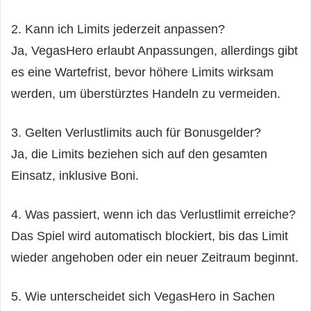
2. Kann ich Limits jederzeit anpassen?
Ja, VegasHero erlaubt Anpassungen, allerdings gibt
es eine Wartefrist, bevor höhere Limits wirksam
werden, um überstürztes Handeln zu vermeiden.
3. Gelten Verlustlimits auch für Bonusgelder?
Ja, die Limits beziehen sich auf den gesamten
Einsatz, inklusive Boni.
4. Was passiert, wenn ich das Verlustlimit erreiche?
Das Spiel wird automatisch blockiert, bis das Limit
wieder angehoben oder ein neuer Zeitraum beginnt.
5. Wie unterscheidet sich VegasHero in Sachen