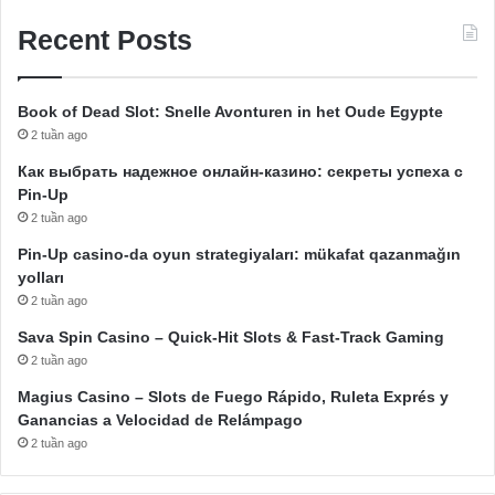
Recent Posts
Book of Dead Slot: Snelle Avonturen in het Oude Egypte
2 tuần ago
Как выбрать надежное онлайн-казино: секреты успеха с
Pin-Up
2 tuần ago
Pin-Up casino-da oyun strategiyaları: mükafat qazanmağın
yolları
2 tuần ago
Sava Spin Casino – Quick‑Hit Slots & Fast‑Track Gaming
2 tuần ago
Magius Casino – Slots de Fuego Rápido, Ruleta Exprés y
Ganancias a Velocidad de Relámpago
2 tuần ago