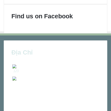
Find us on Facebook
Địa Chỉ
Showoom Hùng Lan Hoài Đức
Khu 6 – Thị trấn Trạm Trôi – Hoài Đức –
Hà Nội
096 1900 346
Showoom Hùng Lan Nguyễn
Xiển