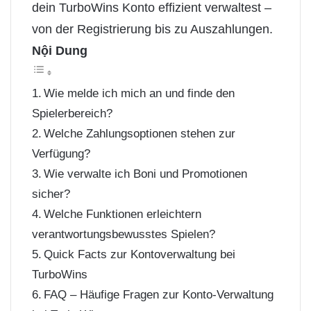
dein TurboWins Konto effizient verwaltest –
von der Registrierung bis zu Auszahlungen.
Nội Dung
Wie melde ich mich an und finde den
Spielerbereich?
Welche Zahlungsoptionen stehen zur
Verfügung?
Wie verwalte ich Boni und Promotionen
sicher?
Welche Funktionen erleichtern
verantwortungsbewusstes Spielen?
Quick Facts zur Kontoverwaltung bei
TurboWins
FAQ – Häufige Fragen zur Konto-Verwaltung