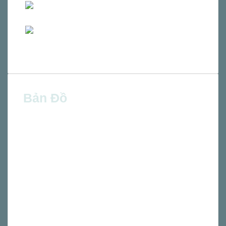
215 Nguyễn Xiển, P. Hạ Đình, Q. Thanh
Xuân, Tp. Hà Nội
052 330 8888
Bản Đồ