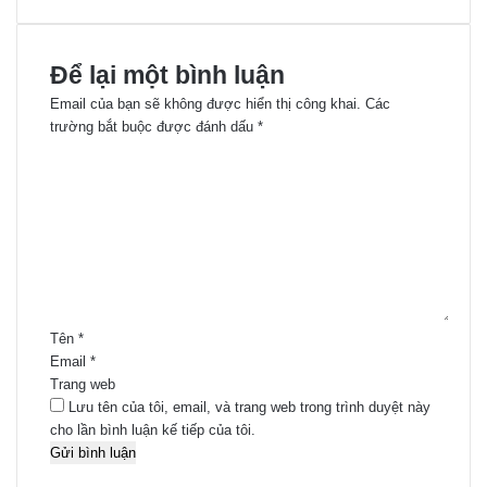
Để lại một bình luận
Email của bạn sẽ không được hiển thị công khai.
Các
trường bắt buộc được đánh dấu
*
B
ì
n
h
l
u
ậ
n
*
Tên
*
Email
*
Trang web
Lưu tên của tôi, email, và trang web trong trình duyệt này
cho lần bình luận kế tiếp của tôi.