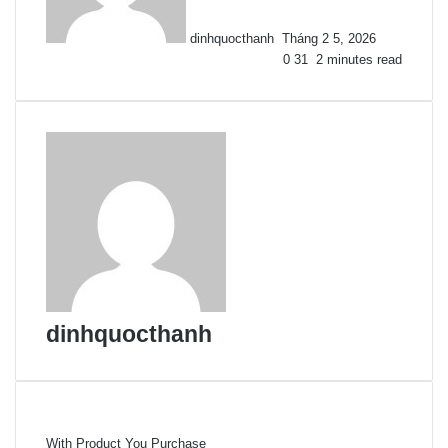
n
dinhquocthanh
Tháng 2 5, 2026
e
0
31
2 minutes read
m
a
i
l
dinhquocthanh
With Product You Purchase