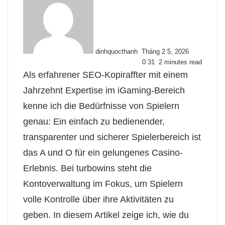
n
d
a
n
dinhquocthanh
Tháng 2 5, 2026
e
0
31
2 minutes read
m
a
Als erfahrener SEO-Kopiraffter mit einem
i
Jahrzehnt Expertise im iGaming-Bereich
l
kenne ich die Bedürfnisse von Spielern
genau: Ein einfach zu bedienender,
transparenter und sicherer Spielerbereich ist
das A und O für ein gelungenes Casino-
Erlebnis. Bei
turbowins
steht die
Kontoverwaltung im Fokus, um Spielern
volle Kontrolle über ihre Aktivitäten zu
geben. In diesem Artikel zeige ich, wie du