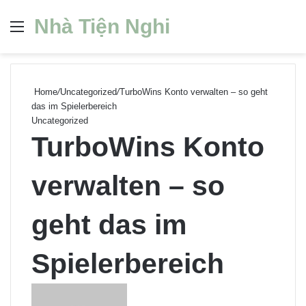
Nhà Tiện Nghi
Menu
Switch
S
skin
fo
Home
/
Uncategorized
/
TurboWins Konto verwalten – so geht
das im Spielerbereich
Uncategorized
TurboWins Konto
verwalten – so
geht das im
Spielerbereich
S
e