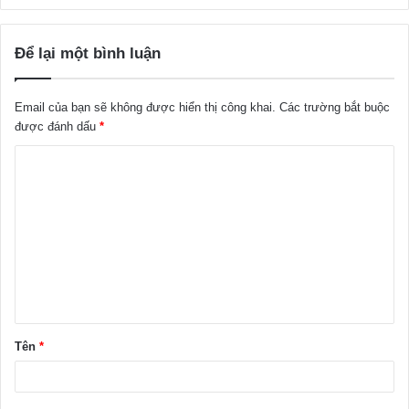
Để lại một bình luận
Email của bạn sẽ không được hiển thị công khai.
Các trường bắt buộc
được đánh dấu
*
B
ì
n
h
l
u
ậ
Tên
*
n
*