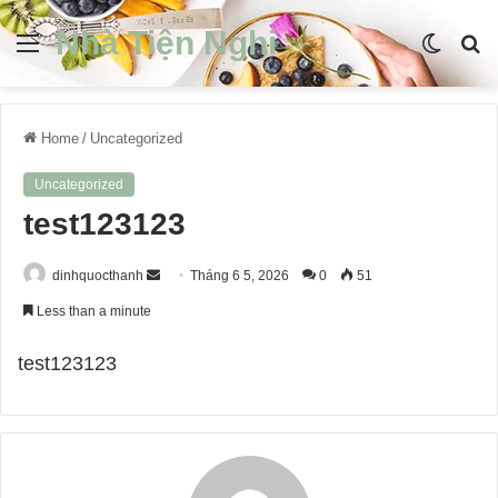
Nhà Tiện Nghi
Menu
Switch
S
skin
fo
Home
/
Uncategorized
Uncategorized
test123123
dinhquocthanh
S
Tháng 6 5, 2026
0
51
e
Less than a minute
n
d
test123123
a
n
e
m
a