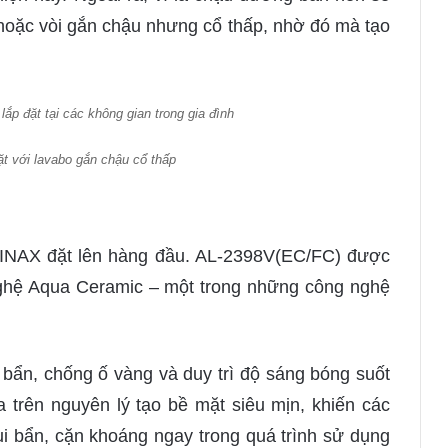
n hoặc vòi gắn chậu nhưng cổ thấp, nhờ đó mà tạo
lắp đặt tại các không gian trong gia đình
ặt với lavabo gắn chậu cổ thấp
c INAX đặt lên hàng đầu. AL-2398V(EC/FC) được
ghệ Aqua Ceramic – một trong những công nghệ
ẩn, chống ố vàng và duy trì độ sáng bóng suốt
trên nguyên lý tạo bề mặt siêu mịn, khiến các
ụi bẩn, cặn khoáng ngay trong quá trình sử dụng