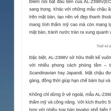
Điểm nổi bật đầu tiên của AL-2398V(E
sang trọng. Khác với những mẫu chậu â
trên mặt bàn, tạo nên vẻ đẹp thanh thoát,
mang tính thẩm mỹ cao mà còn mang lại 
mặt bàn, tránh nước tràn ra xung quanh và
Thiết kế 
Đặc biệt, AL-2398V sở hữu thiết kế vu
với nhiều phong cách phòng tắm – từ
Scandinavian hay Japandi. Mặt chậu đượ
gàng, đồng thời giúp hạn chế bám bụi và 
Không chỉ dừng ở vẻ ngoài, mẫu AL-2398
thẩm mỹ và công năng. Với kích thước 55
hợp với nhiều loại bàn lavabo phổ biến 