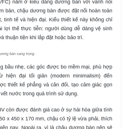
C/FC) nằm ở kiểu dáng dương bàn với vành nổi
m bàn, chậu dương bàn được đặt nổi hoàn toàn
 tinh tế và hiện đại. Kiểu thiết kế này không chỉ
lợi thế thực tiễn: người dùng dễ dàng vệ sinh
 thuận tiện khi lắp đặt hoặc bảo trì.
dương bàn sang trọng
ông bầu nhẹ, các góc được bo mềm mại, phù hợp
 hiện đại tối giản (modern minimalism) đến
c thiết kế phẳng và cân đối, tạo cảm giác gọn
vết nước trong quá trình sử dụng.
V còn được đánh giá cao ở sự hài hòa giữa tính
0 x 450 x 170 mm, chậu có tỷ lệ vừa phải, thích
hiện nay. Ngoài ra, vì là chậu dương bàn nên sẽ