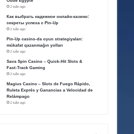
Oude Egypte
2 tuần ago
Как выбрать надежное онлайн-казино:
секреты успеха с Pin-Up
2 tuần ago
Pin-Up casino-da oyun strategiyaları:
mükafat qazanmağın yolları
2 tuần ago
Sava Spin Casino – Quick‑Hit Slots &
Fast‑Track Gaming
2 tuần ago
Magius Casino – Slots de Fuego Rápido,
Ruleta Exprés y Ganancias a Velocidad de
Relámpago
2 tuần ago