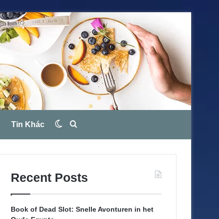
Tin Khác
Switch
Search
skin
for
Recent Posts
Book of Dead Slot: Snelle Avonturen in het