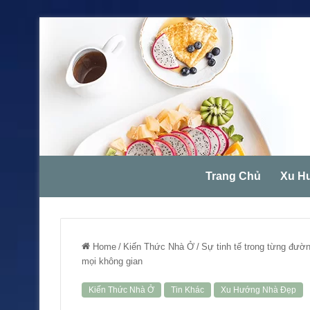
Trang Chủ
Xu H
Home
/
Kiến Thức Nhà Ở
/
Sự tinh tế trong từng đư
mọi không gian
Kiến Thức Nhà Ở
Tin Khác
Xu Hướng Nhà Đẹp