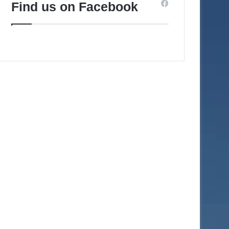
Find us on Facebook