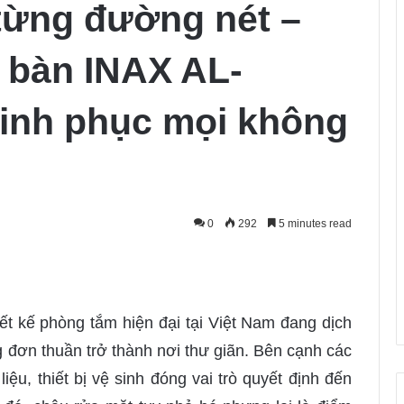
 từng đường nét –
 bàn INAX AL-
inh phục mọi không
0
292
5 minutes read
t kế phòng tắm hiện đại tại Việt Nam đang dịch
 đơn thuần trở thành nơi thư giãn. Bên cạnh các
ệu, thiết bị vệ sinh đóng vai trò quyết định đến