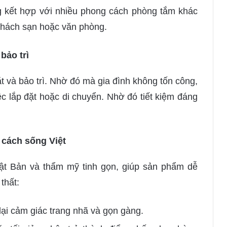
g kết hợp với nhiều phong cách phòng tắm khác
khách sạn hoặc văn phòng.
bảo trì
ặt và bảo trì. Nhờ đó mà gia đình không tốn công,
ệc lắp đặt hoặc di chuyển. Nhờ đó tiết kiệm đáng
 cách sống Việt
ật Bản và thẩm mỹ tinh gọn, giúp sản phẩm dễ
thất:
lại cảm giác trang nhã và gọn gàng.