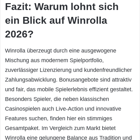
Fazit: Warum lohnt sich
ein Blick auf Winrolla
2026?
Winrolla überzeugt durch eine ausgewogene
Mischung aus modernem Spielportfolio,
zuverlässiger Lizenzierung und kundenfreundlicher
Zahlungsabwicklung. Bonusangebote sind attraktiv
und fair, das mobile Spielerlebnis effizient gestaltet.
Besonders Spieler, die neben klassischen
Casinospielen auch Live-Action und innovative
Features suchen, finden hier ein stimmiges
Gesamtpaket. Im Vergleich zum Markt bietet
Winrolla eine gelungene Balance aus Tradition und