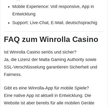
Mobile Experience: Voll responsive, App in
Entwicklung
Support: Live-Chat, E-Mail, deutschsprachig
FAQ zum Winrolla Casino
Ist Winrolla Casino seriös und sicher?
Ja, die Lizenz der Malta Gaming Authority sowie
SSL-Verschlüsselung garantieren Sicherheit und
Fairness.
Gibt es eine Winrolla-App für mobile Spiele?
Eine native App ist aktuell in Entwicklung. Die
Website ist aber bereits für alle mobilen Geräte