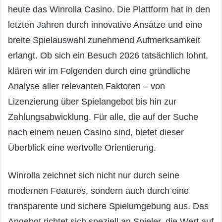
heute das Winrolla Casino. Die Plattform hat in den
e
m
letzten Jahren durch innovative Ansätze und eine
a
breite Spielauswahl zunehmend Aufmerksamkeit
i
erlangt. Ob sich ein Besuch 2026 tatsächlich lohnt,
l
klären wir im Folgenden durch eine gründliche
Analyse aller relevanten Faktoren – von
Lizenzierung über Spielangebot bis hin zur
Zahlungsabwicklung. Für alle, die auf der Suche
nach einem neuen Casino sind, bietet dieser
Überblick eine wertvolle Orientierung.
Winrolla zeichnet sich nicht nur durch seine
modernen Features, sondern auch durch eine
transparente und sichere Spielumgebung aus. Das
Angebot richtet sich speziell an Spieler, die Wert auf