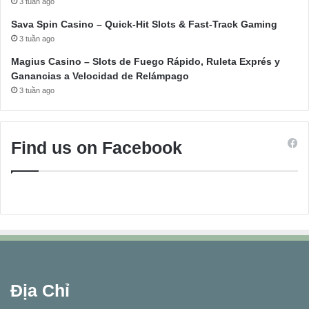
3 tuần ago
Sava Spin Casino – Quick‑Hit Slots & Fast‑Track Gaming
3 tuần ago
Magius Casino – Slots de Fuego Rápido, Ruleta Exprés y
Ganancias a Velocidad de Relámpago
3 tuần ago
Find us on Facebook
Địa Chỉ