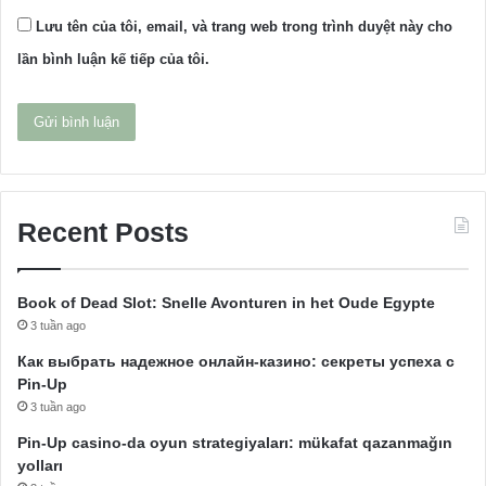
Lưu tên của tôi, email, và trang web trong trình duyệt này cho
lần bình luận kế tiếp của tôi.
Recent Posts
Book of Dead Slot: Snelle Avonturen in het Oude Egypte
3 tuần ago
Как выбрать надежное онлайн-казино: секреты успеха с
Pin-Up
3 tuần ago
Pin-Up casino-da oyun strategiyaları: mükafat qazanmağın
yolları