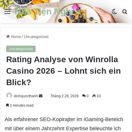
Nhà Tiện Nghi
Menu
Switch
S
skin
fo
Home
/
Uncategorized
Uncategorized
Rating Analyse von Winrolla
Casino 2026 – Lohnt sich ein
Blick?
dinhquocthanh
S
Tháng 2 28, 2026
0
43
e
3 minutes read
n
d
Als erfahrener SEO-Kopiraјter im iGaming-Bereich
a
mit über einem Jahrzehnt Expertise beleuchte ich
n