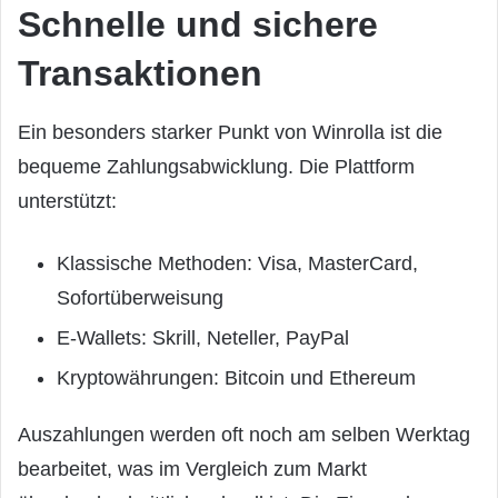
Schnelle und sichere
Transaktionen
Ein besonders starker Punkt von Winrolla ist die
bequeme Zahlungsabwicklung. Die Plattform
unterstützt:
Klassische Methoden: Visa, MasterCard,
Sofortüberweisung
E-Wallets: Skrill, Neteller, PayPal
Kryptowährungen: Bitcoin und Ethereum
Auszahlungen werden oft noch am selben Werktag
bearbeitet, was im Vergleich zum Markt