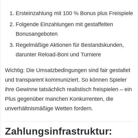
Ersteinzahlung mit 100 % Bonus plus Freispiele
Folgende Einzahlungen mit gestaffelten
Bonusangeboten
Regelmäßige Aktionen für Bestandskunden,
darunter Reload-Boni und Turniere
Wichtig: Die Umsatzbedingungen sind fair gestaltet
und transparent kommuniziert. So können Spieler
ihre Gewinne tatsächlich realistisch freispielen – ein
Plus gegenüber manchen Konkurrenten, die
unverhältnismäßige Wetten fordern.
Zahlungsinfrastruktur: