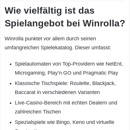
Wie vielfältig ist das
Spielangebot bei Winrolla?
Winrolla punktet vor allem durch seinen
umfangreichen Spielekatalog. Dieser umfasst:
Spielautomaten von Top-Providern wie NetEnt,
Microgaming, Play’n GO und Pragmatic Play
Klassische Tischspiele: Roulette, Blackjack,
Baccarat in verschiedenen Varianten
Live-Casino-Bereich mit echten Dealern und
zahlreichen Tischen
Spezialspiele wie Bingo, Keno und virtuelle