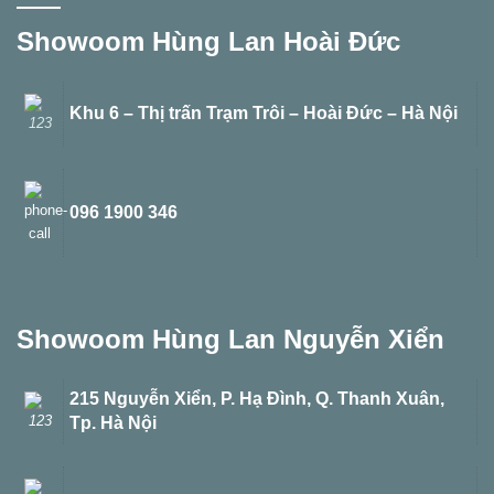
Showoom Hùng Lan Hoài Đức
Khu 6 – Thị trấn Trạm Trôi – Hoài Đức – Hà Nội
096 1900 346
Showoom Hùng Lan Nguyễn Xiển
215 Nguyễn Xiển, P. Hạ Đình, Q. Thanh Xuân,
Tp. Hà Nội