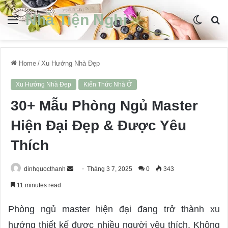
Nhà Tiện Nghi
Menu
Switch
S
skin
fo
Home
/
Xu Hướng Nhà Đẹp
Xu Hướng Nhà Đẹp
Kiến Thức Nhà Ở
30+ Mẫu Phòng Ngủ Master
Hiện Đại Đẹp & Được Yêu
Thích
dinhquocthanh
S
Tháng 3 7, 2025
0
343
e
11 minutes read
n
d
Phòng ngủ master hiện đại đang trở thành xu
a
hướng thiết kế được nhiều người yêu thích. Không