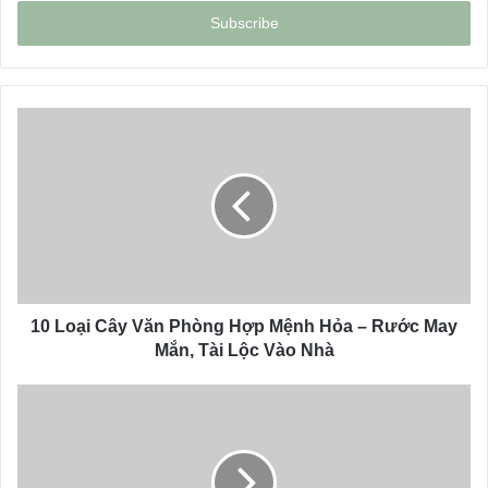
t
e
r
y
o
u
r
E
m
a
i
l
a
d
d
10 Loại Cây Văn Phòng Hợp Mệnh Hỏa – Rước May
r
Mắn, Tài Lộc Vào Nhà
e
s
s