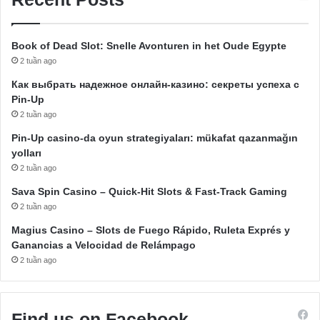
Book of Dead Slot: Snelle Avonturen in het Oude Egypte
2 tuần ago
Как выбрать надежное онлайн-казино: секреты успеха с
Pin-Up
2 tuần ago
Pin-Up casino-da oyun strategiyaları: mükafat qazanmağın
yolları
2 tuần ago
Sava Spin Casino – Quick‑Hit Slots & Fast‑Track Gaming
2 tuần ago
Magius Casino – Slots de Fuego Rápido, Ruleta Exprés y
Ganancias a Velocidad de Relámpago
2 tuần ago
Find us on Facebook