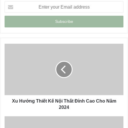
E
n
t
e
r
y
o
u
r
E
m
a
i
l
a
d
d
Xu Hướng Thiết Kế Nội Thất Đỉnh Cao Cho Năm
r
2024
e
s
s