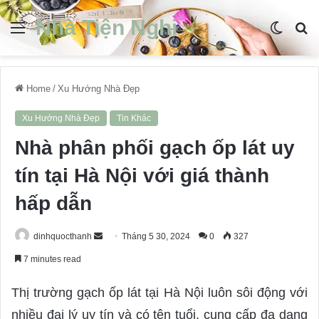
Nhà Tiện Nghi
Menu
Switch
S
skin
fo
Home
/
Xu Hướng Nhà Đẹp
Xu Hướng Nhà Đẹp
Tin Khác
Nhà phân phối gạch ốp lát uy
tín tại Hà Nội với giá thành
hấp dẫn
dinhquocthanh
S
Tháng 5 30, 2024
0
327
e
7 minutes read
n
d
Thị trường gạch ốp lát tại Hà Nội luôn sôi động với
a
nhiều đại lý uy tín và có tên tuổi, cung cấp đa dạng