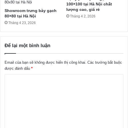
100×100 tại Hà Nội chất
lượng cao, giá rẻ
Showroom trưng bày gạch
80×80 tại Hà Nội
Tháng 4 2, 2026
Tháng 4 23, 2026
Để lại một bình luận
Email của bạn sẽ không được hiển thị công khai.
Các trường bắt buộc
được đánh dấu
*
B
ì
n
h
l
u