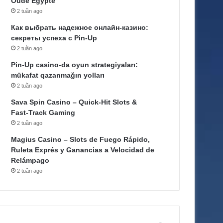
Oude Egypte
2 tuần ago
Как выбрать надежное онлайн-казино:
секреты успеха с Pin-Up
2 tuần ago
Pin-Up casino-da oyun strategiyaları:
mükafat qazanmağın yolları
2 tuần ago
Sava Spin Casino – Quick‑Hit Slots &
Fast‑Track Gaming
2 tuần ago
Magius Casino – Slots de Fuego Rápido,
Ruleta Exprés y Ganancias a Velocidad de
Relámpago
2 tuần ago