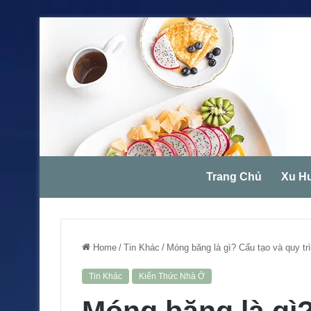
Trang Chủ
Xu H
Home
/
Tin Khác
/
Móng băng là gì? Cấu tạo và quy tr
Tin Khác
Kiến Thức Nhà Ở