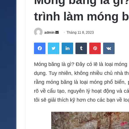
Móng băng là gì?
trình làm móng b
admin
S
Tháng 11 8, 2023
e
Facebook
Twitter
LinkedIn
Tumblr
Pinterest
VKontakte
n
d
a
Móng băng là gì? Đây có lẽ là loại móng
n
dụng. Tuy nhiên, không nhiều chủ nhà th
e
m
rằng móng băng là loại móng phổ biến, 
a
rõ về cấu tạo, nguyên lý hoạt động và 
i
tôi sẽ giải thích kỹ hơn cho các bạn về l
l