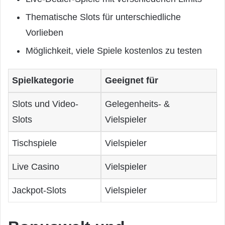
Thematische Slots für unterschiedliche
Vorlieben
Möglichkeit, viele Spiele kostenlos zu testen
Spielkategorie
Geeignet für
Slots und Video-
Gelegenheits- &
Slots
Vielspieler
Tischspiele
Vielspieler
Live Casino
Vielspieler
Jackpot-Slots
Vielspieler