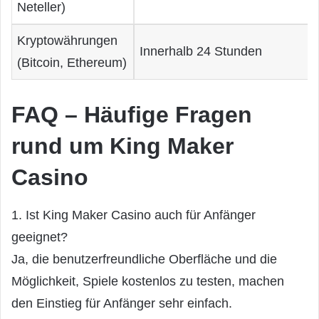
Neteller)
Kryptowährungen
Innerhalb 24 Stunden
(Bitcoin, Ethereum)
FAQ – Häufige Fragen
rund um King Maker
Casino
1. Ist King Maker Casino auch für Anfänger
geeignet?
Ja, die benutzerfreundliche Oberfläche und die
Möglichkeit, Spiele kostenlos zu testen, machen
den Einstieg für Anfänger sehr einfach.