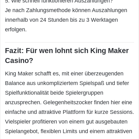
5. Wie schnell funktionieren Auszahlungen?
Je nach Zahlungsmethode können Auszahlungen
innerhalb von 24 Stunden bis zu 3 Werktagen
erfolgen.
Fazit: Für wen lohnt sich King Maker
Casino?
King Maker schafft es, mit einer überzeugenden
Balance aus unkompliziertem Spielspaß und tiefer
Spielfunktionalität beide Spielergruppen
anzusprechen. Gelegenheitszocker finden hier eine
einfache und attraktive Plattform für kurze Sessions.
Vielspieler profitieren von einem gut ausgebauten
Spielangebot, flexiblen Limits und einem attraktiven