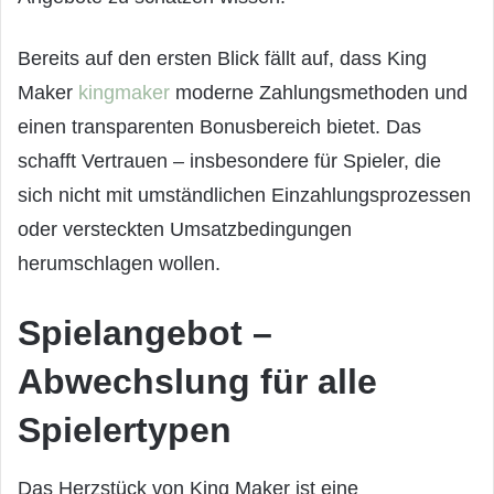
Bereits auf den ersten Blick fällt auf, dass King
Maker
kingmaker
moderne Zahlungsmethoden und
einen transparenten Bonusbereich bietet. Das
schafft Vertrauen – insbesondere für Spieler, die
sich nicht mit umständlichen Einzahlungsprozessen
oder versteckten Umsatzbedingungen
herumschlagen wollen.
Spielangebot –
Abwechslung für alle
Spielertypen
Das Herzstück von King Maker ist eine