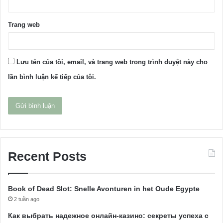
Trang web
Lưu tên của tôi, email, và trang web trong trình duyệt này cho
lần bình luận kế tiếp của tôi.
Recent Posts
Book of Dead Slot: Snelle Avonturen in het Oude Egypte
2 tuần ago
Как выбрать надежное онлайн-казино: секреты успеха с