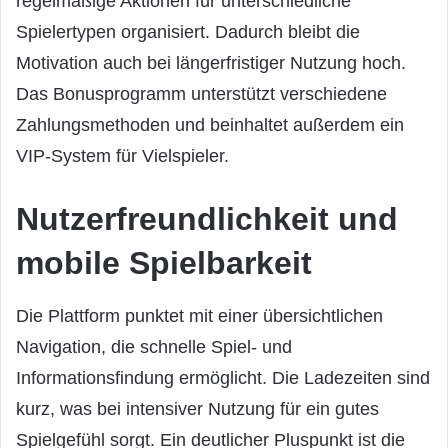
regelmäßige Aktionen für unterschiedliche
Spielertypen organisiert. Dadurch bleibt die
Motivation auch bei längerfristiger Nutzung hoch.
Das Bonusprogramm unterstützt verschiedene
Zahlungsmethoden und beinhaltet außerdem ein
VIP-System für Vielspieler.
Nutzerfreundlichkeit und
mobile Spielbarkeit
Die Plattform punktet mit einer übersichtlichen
Navigation, die schnelle Spiel- und
Informationsfindung ermöglicht. Die Ladezeiten sind
kurz, was bei intensiver Nutzung für ein gutes
Spielgefühl sorgt. Ein deutlicher Pluspunkt ist die