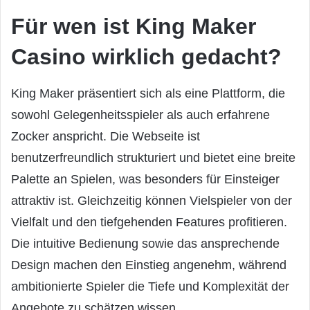
e
Für wen ist King Maker
m
a
Casino wirklich gedacht?
i
l
King Maker präsentiert sich als eine Plattform, die
sowohl Gelegenheitsspieler als auch erfahrene
Zocker anspricht. Die Webseite ist
benutzerfreundlich strukturiert und bietet eine breite
Palette an Spielen, was besonders für Einsteiger
attraktiv ist. Gleichzeitig können Vielspieler von der
Vielfalt und den tiefgehenden Features profitieren.
Die intuitive Bedienung sowie das ansprechende
Design machen den Einstieg angenehm, während
ambitionierte Spieler die Tiefe und Komplexität der
Angebote zu schätzen wissen.