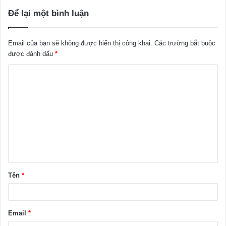
Để lại một bình luận
Email của bạn sẽ không được hiển thị công khai.
Các trường bắt buộc
được đánh dấu
*
B
ì
n
h
l
u
ậ
Tên
*
n
*
Email
*