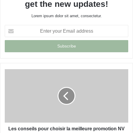
get the new updates!
Lorem ipsum dolor sit amet, consectetur.
E
n
t
e
r
y
o
u
r
E
m
a
i
l
a
d
d
Les conseils pour choisir la meilleure promotion NV