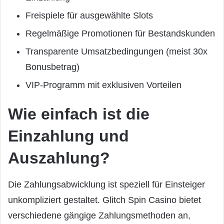
Freispiele für ausgewählte Slots
Regelmäßige Promotionen für Bestandskunden
Transparente Umsatzbedingungen (meist 30x
Bonusbetrag)
VIP-Programm mit exklusiven Vorteilen
Wie einfach ist die
Einzahlung und
Auszahlung?
Die Zahlungsabwicklung ist speziell für Einsteiger
unkompliziert gestaltet. Glitch Spin Casino bietet
verschiedene gängige Zahlungsmethoden an,