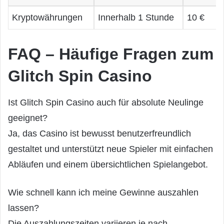
Kryptowährungen
Innerhalb 1 Stunde
10 €
FAQ – Häufige Fragen zum
Glitch Spin Casino
Ist Glitch Spin Casino auch für absolute Neulinge
geeignet?
Ja, das Casino ist bewusst benutzerfreundlich
gestaltet und unterstützt neue Spieler mit einfachen
Abläufen und einem übersichtlichen Spielangebot.
Wie schnell kann ich meine Gewinne auszahlen
lassen?
Die Auszahlungszeiten variieren je nach