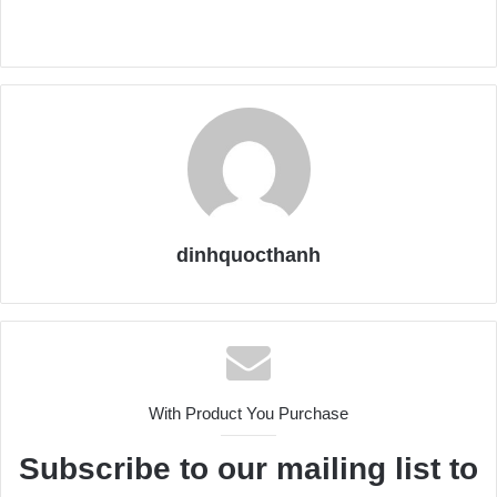
dinhquocthanh
With Product You Purchase
Subscribe to our mailing list to