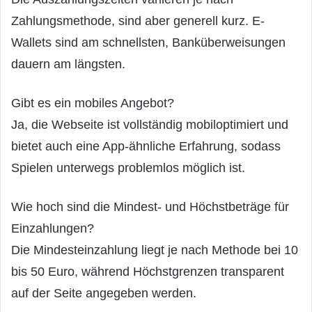
Zahlungsmethode, sind aber generell kurz. E-
Wallets sind am schnellsten, Banküberweisungen
dauern am längsten.
Gibt es ein mobiles Angebot?
Ja, die Webseite ist vollständig mobiloptimiert und
bietet auch eine App-ähnliche Erfahrung, sodass
Spielen unterwegs problemlos möglich ist.
Wie hoch sind die Mindest- und Höchstbeträge für
Einzahlungen?
Die Mindesteinzahlung liegt je nach Methode bei 10
bis 50 Euro, während Höchstgrenzen transparent
auf der Seite angegeben werden.