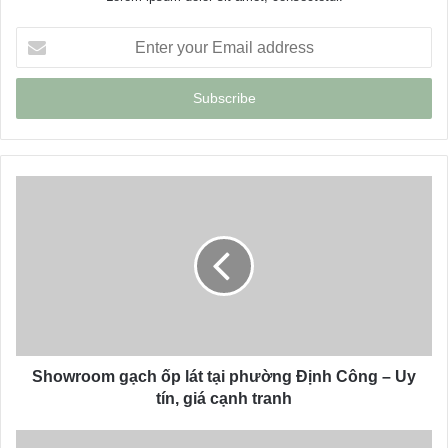
E
n
t
e
r
y
o
u
r
E
m
a
i
l
a
d
d
Showroom gạch ốp lát tại phường Định Công – Uy
r
tín, giá cạnh tranh
e
s