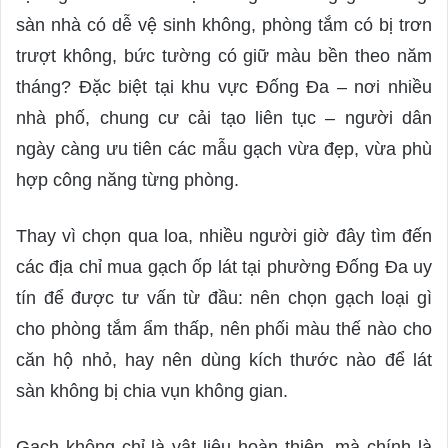
n
sàn nhà có dễ vệ sinh không, phòng tắm có bị trơn
e
m
trượt không, bức tường có giữ màu bền theo năm
a
tháng? Đặc biệt tại khu vực Đống Đa – nơi nhiều
i
nhà phố, chung cư cải tạo liên tục – người dân
l
ngày càng ưu tiên các mẫu gạch vừa đẹp, vừa phù
hợp công năng từng phòng.
Thay vì chọn qua loa, nhiều người giờ đây tìm đến
các địa chỉ mua gạch ốp lát tại phường Đống Đa uy
tín để được tư vấn từ đầu: nên chọn gạch loại gì
cho phòng tắm ẩm thấp, nên phối màu thế nào cho
căn hộ nhỏ, hay nên dùng kích thước nào để lát
sàn không bị chia vụn không gian.
Gạch không chỉ là vật liệu hoàn thiện, mà chính là