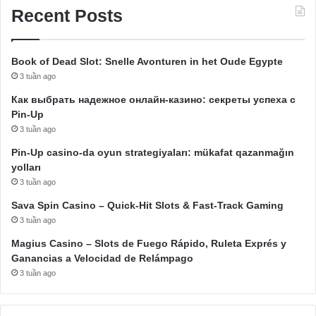
Recent Posts
Book of Dead Slot: Snelle Avonturen in het Oude Egypte
3 tuần ago
Как выбрать надежное онлайн-казино: секреты успеха с
Pin-Up
3 tuần ago
Pin-Up casino-da oyun strategiyaları: mükafat qazanmağın
yolları
3 tuần ago
Sava Spin Casino – Quick‑Hit Slots & Fast‑Track Gaming
3 tuần ago
Magius Casino – Slots de Fuego Rápido, Ruleta Exprés y
Ganancias a Velocidad de Relámpago
3 tuần ago