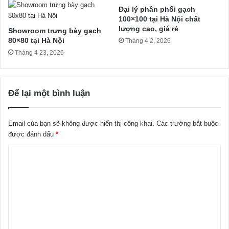
Đại lý phân phối gạch
100×100 tại Hà Nội chất
lượng cao, giá rẻ
Showroom trưng bày gạch
80×80 tại Hà Nội
Tháng 4 2, 2026
Tháng 4 23, 2026
Để lại một bình luận
Email của bạn sẽ không được hiển thị công khai.
Các trường bắt buộc
được đánh dấu
*
B
ì
n
h
l
u