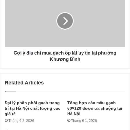
s
Gợi ý địa chỉ mua gạch ốp lát uy tín tại phường
Khương Đình
Related Articles
Đại lý phân phối gạch trang
Tổng hợp các mẫu gạch
trí tại Hà Nội chất lượng cao
60×120 được ưa chuộng tại
giá rẻ
Hà Nội
Tháng 6 2, 2026
Tháng 6 1, 2026