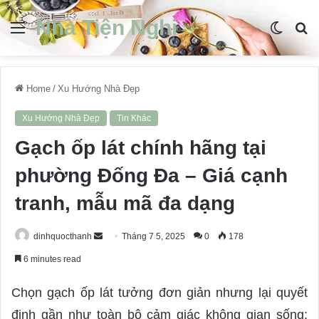
Nhà Tiện Nghi
Menu
Switch
S
skin
fo
Home
/
Xu Hướng Nhà Đẹp
Xu Hướng Nhà Đẹp
Tin Khác
Gạch ốp lát chính hãng tại
phường Đống Đa – Giá cạnh
tranh, mẫu mã đa dạng
dinhquocthanh
S
Tháng 7 5, 2025
0
178
e
6 minutes read
n
d
Chọn gạch ốp lát tưởng đơn giản nhưng lại quyết
a
định gần như toàn bộ cảm giác không gian sống: