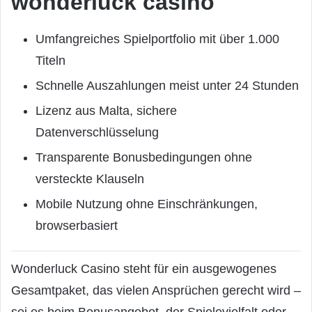
wonderluck casino
Umfangreiches Spielportfolio mit über 1.000
Titeln
Schnelle Auszahlungen meist unter 24 Stunden
Lizenz aus Malta, sichere
Datenverschlüsselung
Transparente Bonusbedingungen ohne
versteckte Klauseln
Mobile Nutzung ohne Einschränkungen,
browserbasiert
Wonderluck Casino steht für ein ausgewogenes
Gesamtpaket, das vielen Ansprüchen gerecht wird –