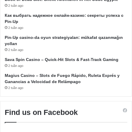
2 tuần ago
Как выбрать надежное онлайн-казино: секреты успеха с
Pin-Up
2 tuần ago
Pin-Up casino-da oyun strategiyaları: mükafat qazanmağın
yolları
2 tuần ago
Sava Spin Casino – Quick‑Hit Slots & Fast‑Track Gaming
2 tuần ago
Magius Casino – Slots de Fuego Rápido, Ruleta Exprés y
Ganancias a Velocidad de Relámpago
2 tuần ago
Find us on Facebook