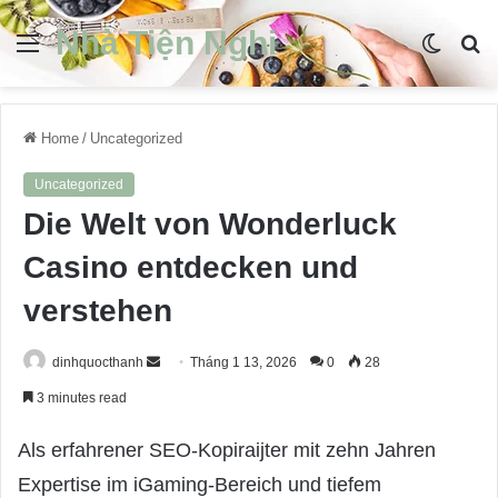
Nhà Tiện Nghi
Menu
Switch
S
skin
fo
Home
/
Uncategorized
Uncategorized
Die Welt von Wonderluck
Casino entdecken und
verstehen
dinhquocthanh
S
Tháng 1 13, 2026
0
28
e
3 minutes read
n
d
Als erfahrener SEO-Kopiraijter mit zehn Jahren
a
Expertise im iGaming-Bereich und tiefem
n