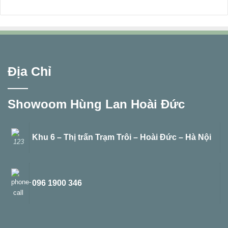
Địa Chỉ
Showoom Hùng Lan Hoài Đức
Khu 6 – Thị trấn Trạm Trôi – Hoài Đức – Hà Nội
096 1900 346