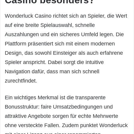
Casino besonders?
Wonderluck Casino richtet sich an Spieler, die Wert
auf eine breite Spielauswahl, schnelle
Auszahlungen und ein sicheres Umfeld legen. Die
Plattform präsentiert sich mit einem modernen
Design, das sowohl Einsteiger als auch erfahrene
Spieler anspricht. Dabei sorgt die intuitive
Navigation dafür, dass man sich schnell
zurechtfindet.
Ein wichtiges Merkmal ist die transparente
Bonusstruktur: faire Umsatzbedingungen und
attraktive Angebote sorgen für echte Mehrwerte
ohne versteckte Fallen. Zudem punktet Wonderluck