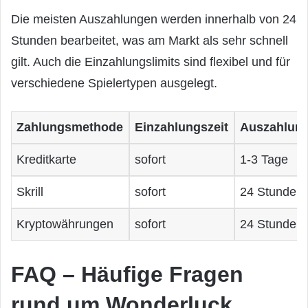
Die meisten Auszahlungen werden innerhalb von 24
Stunden bearbeitet, was am Markt als sehr schnell
gilt. Auch die Einzahlungslimits sind flexibel und für
verschiedene Spielertypen ausgelegt.
Zahlungsmethode
Einzahlungszeit
Auszahlung
Kreditkarte
sofort
1-3 Tage
Skrill
sofort
24 Stunden
Kryptowährungen
sofort
24 Stunden
FAQ – Häufige Fragen
rund um Wonderluck