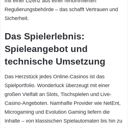
mit einer Lizenz aus einer renommierten
Regulierungsbehörde – das schafft Vertrauen und
Sicherheit.
Das Spielerlebnis:
Spieleangebot und
technische Umsetzung
Das Herzstück jedes Online-Casinos ist das
Spielportfolio. Wonderluck überzeugt mit einer
großen Vielfalt an Slots, Tischspielen und Live-
Casino-Angeboten. Namhafte Provider wie NetEnt,
Microgaming und Evolution Gaming liefern die
Inhalte – von klassischen Spielautomaten bis hin zu