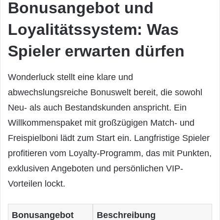
Bonusangebot und
Loyalitätssystem: Was
Spieler erwarten dürfen
Wonderluck stellt eine klare und
abwechslungsreiche Bonuswelt bereit, die sowohl
Neu- als auch Bestandskunden anspricht. Ein
Willkommenspaket mit großzügigen Match- und
Freispielboni lädt zum Start ein. Langfristige Spieler
profitieren vom Loyalty-Programm, das mit Punkten,
exklusiven Angeboten und persönlichen VIP-
Vorteilen lockt.
Bonusangebot
Beschreibung