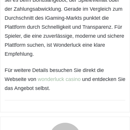
sei es beim Bonusangebot, der Spielevielfalt oder
der Zahlungsabwicklung. Gerade im Vergleich zum
Durchschnitt des iGaming-Markts punktet die
Plattform durch Schnelligkeit und Transparenz. Für
Spieler, die eine zuverlässige, moderne und sichere
Plattform suchen, ist Wonderluck eine klare
Empfehlung.
Für weitere Details besuchen Sie direkt die
Webseite von
wonderluck casino
und entdecken Sie
das Angebot selbst.