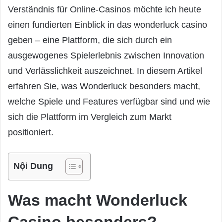
Verständnis für Online-Casinos möchte ich heute
e
m
einen fundierten Einblick in das wonderluck casino
a
geben – eine Plattform, die sich durch ein
i
ausgewogenes Spielerlebnis zwischen Innovation
l
und Verlässlichkeit auszeichnet. In diesem Artikel
erfahren Sie, was Wonderluck besonders macht,
welche Spiele und Features verfügbar sind und wie
sich die Plattform im Vergleich zum Markt
positioniert.
Nội Dung
Was macht Wonderluck