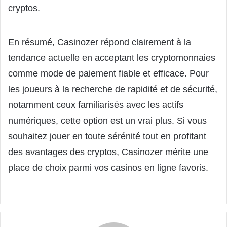
cryptos.
En résumé, Casinozer répond clairement à la
tendance actuelle en acceptant les cryptomonnaies
comme mode de paiement fiable et efficace. Pour
les joueurs à la recherche de rapidité et de sécurité,
notamment ceux familiarisés avec les actifs
numériques, cette option est un vrai plus. Si vous
souhaitez jouer en toute sérénité tout en profitant
des avantages des cryptos, Casinozer mérite une
place de choix parmi vos casinos en ligne favoris.