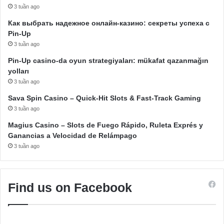
3 tuần ago
Как выбрать надежное онлайн-казино: секреты успеха с
Pin-Up
3 tuần ago
Pin-Up casino-da oyun strategiyaları: mükafat qazanmağın
yolları
3 tuần ago
Sava Spin Casino – Quick‑Hit Slots & Fast‑Track Gaming
3 tuần ago
Magius Casino – Slots de Fuego Rápido, Ruleta Exprés y
Ganancias a Velocidad de Relámpago
3 tuần ago
Find us on Facebook