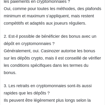
les paiements en cryptomonnaies ?
Oui, comme pour toutes les méthodes, des plafonds
minimum et maximum s’appliquent, mais restent
compétitifs et adaptés aux joueurs réguliers.
2. Est-il possible de bénéficier des bonus avec un
dépôt en cryptomonnaies ?
Généralement, oui. Casinozer autorise les bonus
sur les dépôts crypto, mais il est conseillé de vérifier
les conditions spécifiques dans les termes du
bonus.
3. Les retraits en cryptomonnaies sont-ils aussi
rapides que les dépôts ?
Ils peuvent être légèrement plus longs selon la