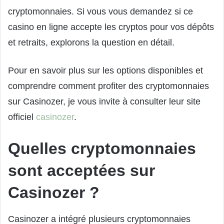
cryptomonnaies. Si vous vous demandez si ce
casino en ligne accepte les cryptos pour vos dépôts
et retraits, explorons la question en détail.
Pour en savoir plus sur les options disponibles et
comprendre comment profiter des cryptomonnaies
sur Casinozer, je vous invite à consulter leur site
officiel
casinozer
.
Quelles cryptomonnaies
sont acceptées sur
Casinozer ?
Casinozer a intégré plusieurs cryptomonnaies