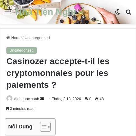
Nhà Tiện Nghi
Menu
Switch
S
skin
fo
Home
/
Uncategorized
Uncategorized
Casinozer accepte-t-il les
cryptomonnaies pour les
paiements ?
dinhquocthanh
S
Tháng 3 13, 2026
0
48
e
3 minutes read
n
d
Nội Dung
a
n