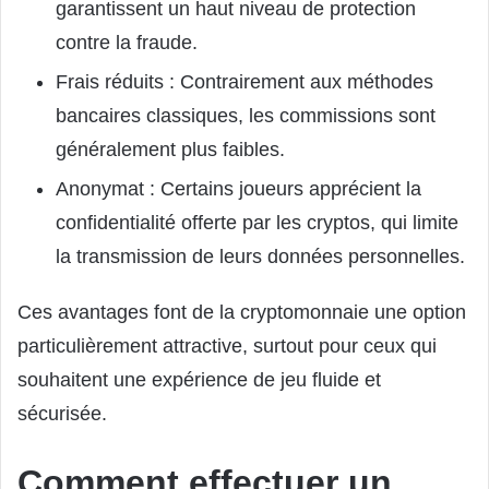
garantissent un haut niveau de protection
contre la fraude.
Frais réduits : Contrairement aux méthodes
bancaires classiques, les commissions sont
généralement plus faibles.
Anonymat : Certains joueurs apprécient la
confidentialité offerte par les cryptos, qui limite
la transmission de leurs données personnelles.
Ces avantages font de la cryptomonnaie une option
particulièrement attractive, surtout pour ceux qui
souhaitent une expérience de jeu fluide et
sécurisée.
Comment effectuer un