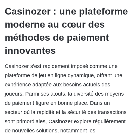
e
Casinozer : une plateforme
m
a
moderne au cœur des
i
méthodes de paiement
l
innovantes
Casinozer s’est rapidement imposé comme une
plateforme de jeu en ligne dynamique, offrant une
expérience adaptée aux besoins actuels des
joueurs. Parmi ses atouts, la diversité des moyens
de paiement figure en bonne place. Dans un
secteur où la rapidité et la sécurité des transactions
sont primordiales, Casinozer explore régulièrement
de nouvelles solutions, notamment les