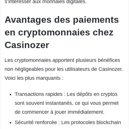
s’intéresser aux monnaies digitales.
Avantages des paiements
en cryptomonnaies chez
Casinozer
Les cryptomonnaies apportent plusieurs bénéfices
non négligeables pour les utilisateurs de Casinozer.
Voici les plus marquants :
Transactions rapides : Les dépôts en cryptos
sont souvent instantanés, ce qui vous permet
de commencer à jouer immédiatement.
Sécurité renforcée : Les protocoles blockchain