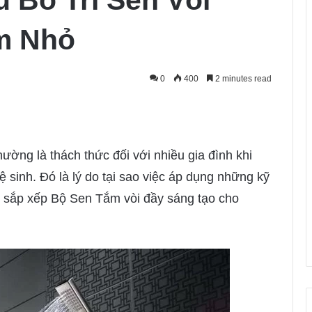
u Bố Trí Sen Vòi
m Nhỏ
0
400
2 minutes read
ờng là thách thức đối với nhiều gia đình khi
vệ sinh. Đó là lý do tại sao việc áp dụng những kỹ
ách sắp xếp Bộ Sen Tắm vòi đầy sáng tạo cho