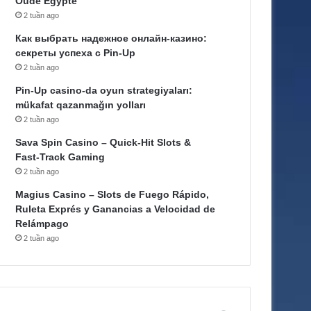
Oude Egypte
2 tuần ago
Как выбрать надежное онлайн-казино:
секреты успеха с Pin-Up
2 tuần ago
Pin-Up casino-da oyun strategiyaları:
mükafat qazanmağın yolları
2 tuần ago
Sava Spin Casino – Quick‑Hit Slots &
Fast‑Track Gaming
2 tuần ago
Magius Casino – Slots de Fuego Rápido,
Ruleta Exprés y Ganancias a Velocidad de
Relámpago
2 tuần ago