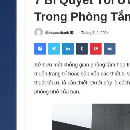
7 Bí Quyết Tối Ư
Trong Phòng Tắ
dinhquocthanh
S
Tháng 3 11, 2024
e
Facebook
Twitter
LinkedIn
Tumblr
Pinterest
VKontakte
n
d
a
Sở hữu một không gian phòng tắm hẹp thư
n
muốn trang trí hoặc sắp xếp các thiết bị 
e
m
thuật tối ưu là cần thiết. Dưới đây là c
a
phòng nhỏ của bạn.
i
l