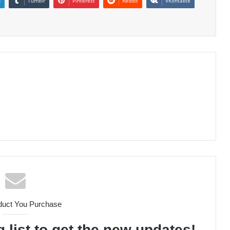
n
Tumblr
Pinterest
Reddit
VKontakte
duct You Purchase
 list to get the new updates!