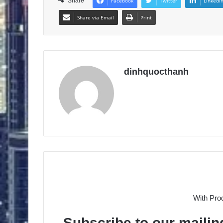
Share
Facebook
Twitter
LinkedI
Share via Email
Print
dinhquocthanh
With Pro
Subscribe to our mailing